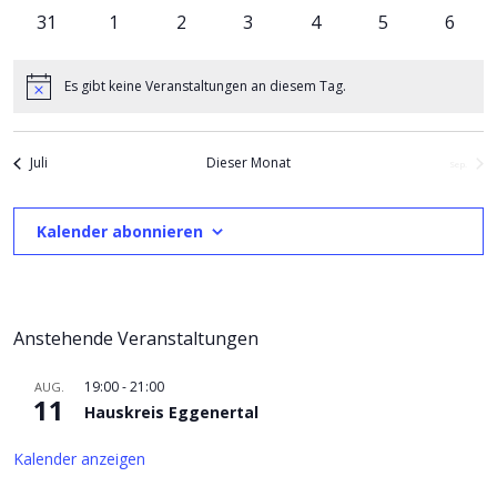
Veranstaltungen
Veranstaltungen
Veranstaltungen
Veranstaltungen
Veranstaltungen
Veranstaltung
Verans
0
0
0
0
0
0
0
31
1
2
3
4
5
6
Veranstaltungen
Veranstaltungen
Veranstaltungen
Veranstaltungen
Veranstaltungen
Veranstaltun
Veran
Es gibt keine Veranstaltungen an diesem Tag.
Hinweis
Juli
Dieser Monat
Sep.
Kalender abonnieren
Anstehende Veranstaltungen
19:00
-
21:00
AUG.
11
Hauskreis Eggenertal
Kalender anzeigen